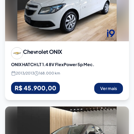
Chevrolet
ONIX
ONIX HATCH LT 1.4 8V FlexPower 5p Mec.
2013
/
2013
168.000 km
R$ 45.900,00
Ver mais