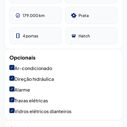
179.000
km
Prata
4
portas
Hatch
Opcionais
✓
Ar-condicionado
✓
Direção hidráulica
✓
Alarme
✓
Travas elétricas
✓
Vidros elétricos dianteiros