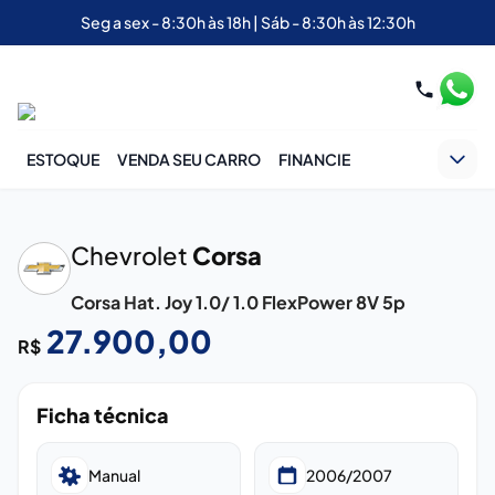
Seg a sex - 8:30h às 18h | Sáb - 8:30h às 12:30h
ESTOQUE
VENDA SEU CARRO
FINANCIE
‹
›
Chevrolet
Corsa
Corsa Hat. Joy 1.0/ 1.0 FlexPower 8V 5p
27.900,00
R$
Ficha técnica
Manual
2006/2007