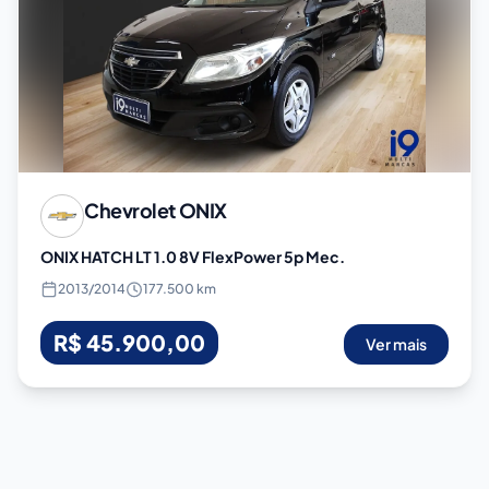
Chevrolet
ONIX
ONIX HATCH LT 1.0 8V FlexPower 5p Mec.
2013
/
2014
177.500 km
R$ 45.900,00
Ver mais