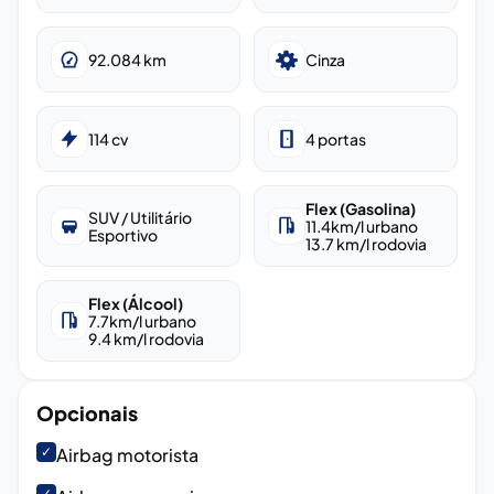
92.084
km
Cinza
114
cv
4
portas
Flex (Gasolina)
SUV / Utilitário
11.4
km/l urbano
Esportivo
13.7
km/l rodovia
Flex (Álcool)
7.7
km/l urbano
9.4
km/l rodovia
Opcionais
✓
Airbag motorista
✓