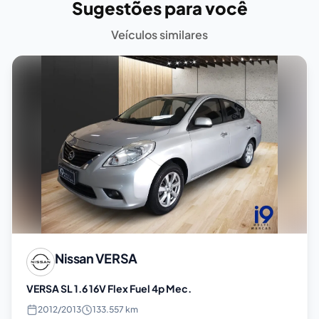
Sugestões para você
Veículos similares
Nissan
VERSA
VERSA SL 1.6 16V Flex Fuel 4p Mec.
2012
/
2013
133.557 km