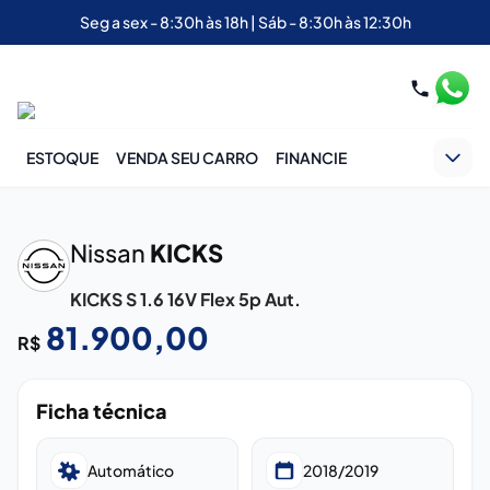
Seg a sex - 8:30h às 18h | Sáb - 8:30h às 12:30h
ESTOQUE
VENDA SEU CARRO
FINANCIE
‹
›
Nissan
KICKS
KICKS S 1.6 16V Flex 5p Aut.
81.900,00
R$
Ficha técnica
Automático
2018/2019