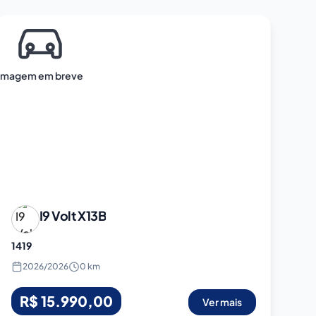
Imagem em breve
I9 Volt
X13B
1419
2026
/
2026
0 km
R$ 15.990,00
Ver mais