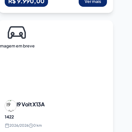
R$ 9.990,00
Ver mais
Imagem em breve
I9 Volt
X13A
1422
2026
/
2026
0 km