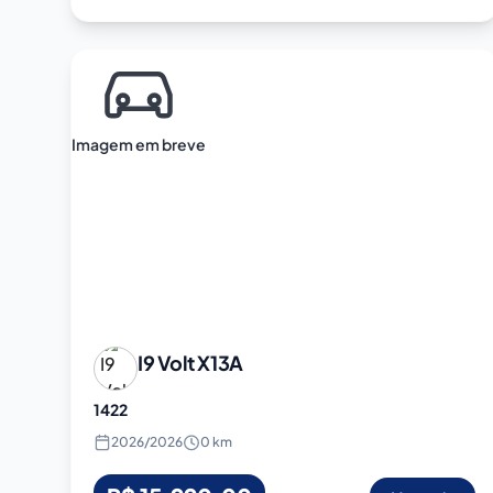
Imagem em breve
I9 Volt
X13A
1422
2026
/
2026
0 km