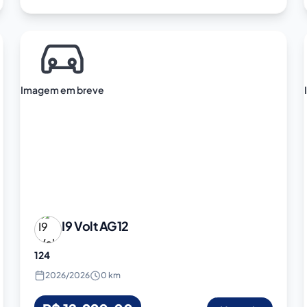
Imagem em breve
I9 Volt
AG12
124
2026
/
2026
0 km