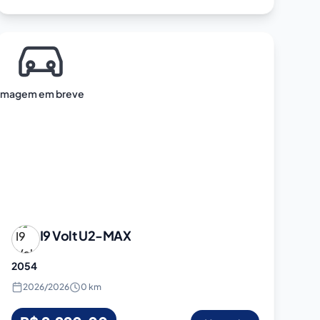
Imagem em breve
I9 Volt
U2-MAX
2054
2026
/
2026
0 km