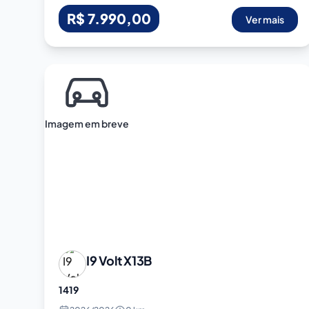
R$ 7.990,00
Ver mais
Imagem em breve
I9 Volt
X13B
1419