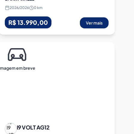
2026
/
2026
0 km
R$ 13.990,00
Ver mais
Imagem em breve
I9 VOLT
AG12