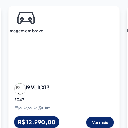
Imagem em breve
I9 Volt
X13
2047
2026
/
2026
0 km
R$ 12.990,00
Ver mais