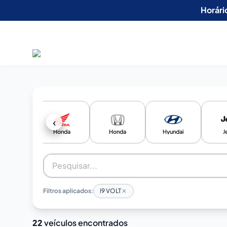
Horári
‹
Ford
Honda
Honda
Hyundai
J
Filtros aplicados:
I9 VOLT
22
veículos encontrados