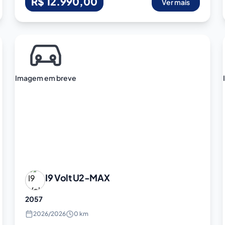
R$ 12.990,00
Ver mais
Imagem em breve
I9 Volt
U2-MAX
2057
2026
/
2026
0 km