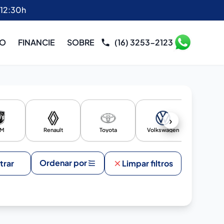
 12:30h
RO
FINANCIE
SOBRE
(16) 3253-2123
›
AM
Renault
Toyota
Volkswagen
YAMA
Ordenar por
ltrar
Limpar filtros