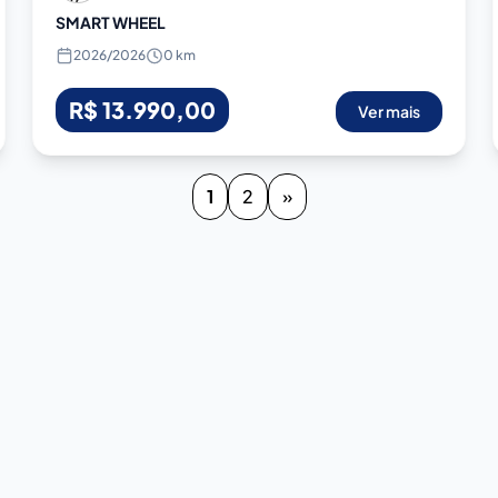
SMART WHEEL
2026
/
2026
0 km
R$ 13.990,00
Ver mais
1
2
»