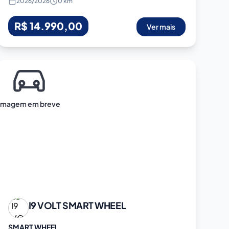
2026
/
2026
0 km
R$ 14.990,00
Ver mais
Imagem em breve
I9 VOLT
SMART WHEEL
SMART WHEEL