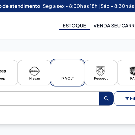
o de atendimento:
Seg a sex - 8:30h às 18h | Sáb - 8:30h às
ESTOQUE
VENDA SEU CAR
eep
Nissan
I9 VOLT
Peugeot
R
Fi