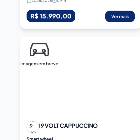
2026
/
2026
0 km
R$ 15.990,00
Ver mais
Imagem em breve
I9 VOLT
CAPPUCCINO
Smart wheel