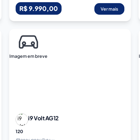
R$ 9.990,00
Ver mais
Imagem em breve
i9 Volt
AG12
120