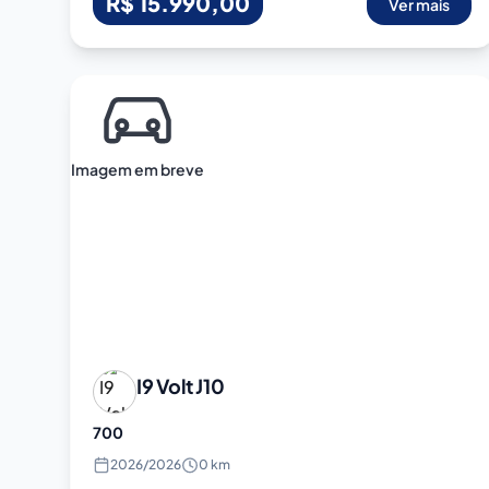
R$ 15.990,00
Ver mais
Imagem em breve
I9 Volt
J10
700
2026
/
2026
0 km