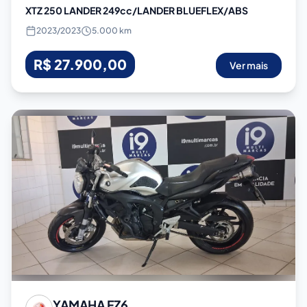
XTZ 250 LANDER 249cc/LANDER BLUEFLEX/ABS
2023
/
2023
5.000 km
R$ 27.900,00
Ver mais
YAMAHA
FZ6