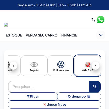
Seg a sex - 8:30h às 18h | Sáb - 8:30h às 12:30h
ESTOQUE
VENDA SEU CARRO
FINANCIE
‹
›
Renault
Toyota
Volkswagen
YAMAHA
Filtrar
Ordenar por
Limpar filtros