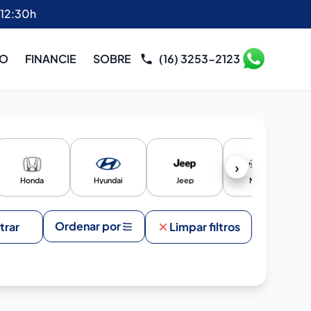
 12:30h
RO
FINANCIE
SOBRE
(16) 3253-2123
›
Honda
Hyundai
Jeep
Nissan
Ordenar por
ltrar
Limpar filtros