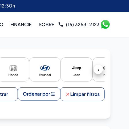
 12:30h
RO
FINANCIE
SOBRE
(16) 3253-2123
›
Honda
Hyundai
Jeep
Nissan
Ordenar por
ltrar
Limpar filtros