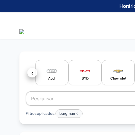
Horári
‹
Audi
BYD
Chevrolet
Filtros aplicados:
burgman