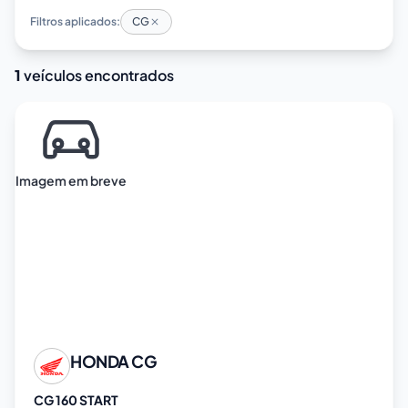
Filtros aplicados:
CG
1
veículos encontrados
Imagem em breve
HONDA
CG
CG 160 START