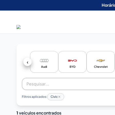
Horári
‹
Audi
BYD
Chevrolet
Filtros aplicados:
Civic
1
veículos encontrados