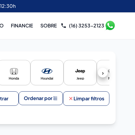
 12:30h
RO
FINANCIE
SOBRE
(16) 3253-2123
›
Honda
Hyundai
Jeep
Nissan
Ordenar por
ltrar
Limpar filtros