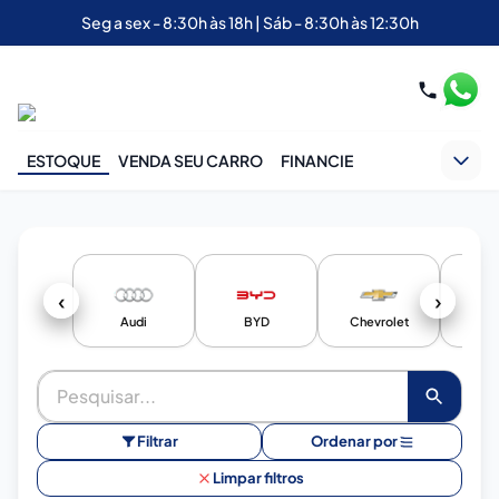
Seg a sex - 8:30h às 18h | Sáb - 8:30h às 12:30h
ESTOQUE
VENDA SEU CARRO
FINANCIE
‹
›
Audi
BYD
Chevrolet
Cit
Filtrar
Ordenar por
Limpar filtros