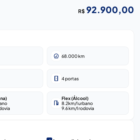
92.900,00
R$
68.000
km
4
portas
ina)
Flex (Álcool)
bano
8.2
km/l urbano
dovia
9.6
km/l rodovia