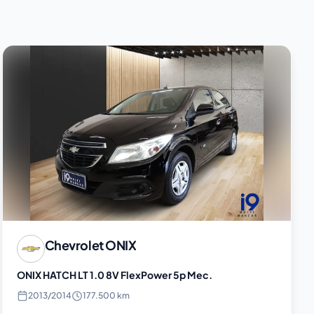
Chevrolet
ONIX
ONIX HATCH LT 1.0 8V FlexPower 5p Mec.
2013
/
2014
177.500 km