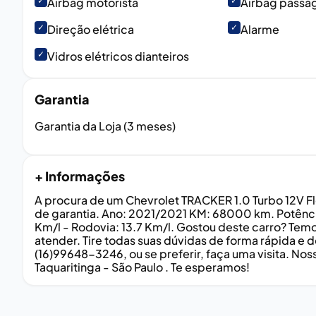
✓
Airbag motorista
✓
Airbag passa
✓
Direção elétrica
✓
Alarme
✓
Vidros elétricos dianteiros
Garantia
Garantia da Loja (3 meses)
+ Informações
A procura de um Chevrolet TRACKER 1.0 Turbo 12V Fl
de garantia. Ano: 2021/2021 KM: 68000 km. Potênci
Km/l - Rodovia: 13.7 Km/l. Gostou deste carro? Tem
atender. Tire todas suas dúvidas de forma rápida 
(16)99648-3246, ou se preferir, faça uma visita. No
Taquaritinga - São Paulo . Te esperamos!