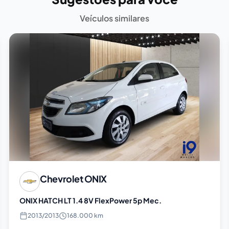
Veículos similares
Chevrolet
ONIX
ONIX HATCH LT 1.4 8V FlexPower 5p Mec.
2013
/
2013
168.000 km