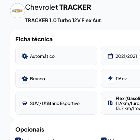
Chevrolet
TRACKER
TRACKER 1.0 Turbo 12V Flex Aut.
Ficha técnica
Automático
2021/2021
Branco
116
cv
Flex (Gasol
SUV / Utilitário Esportivo
11.9
km/l ur
13.7
km/l ro
Opcionais