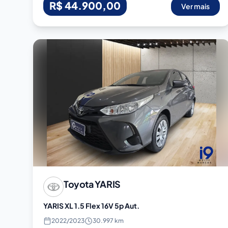
R$ 44.900,00
Ver mais
Toyota
YARIS
YARIS XL 1.5 Flex 16V 5p Aut.
2022
/
2023
30.997 km