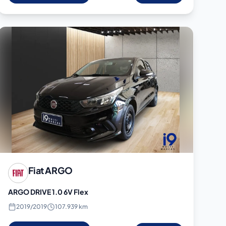
Fiat
ARGO
ARGO DRIVE 1.0 6V Flex
2019
/
2019
107.939 km