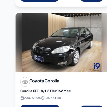
Toyota
Corolla
Corolla XEi 1.8/1.8 Flex 16V Mec.
2007
/
2008
235.464 km