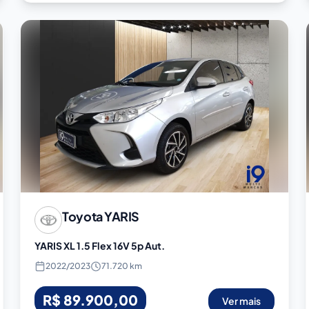
Toyota
YARIS
YARIS XL 1.5 Flex 16V 5p Aut.
2022
/
2023
71.720 km
R$ 89.900,00
Ver mais