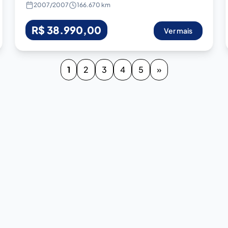
2007
/
2007
166.670 km
R$ 38.990,00
Ver mais
1
2
3
4
5
»