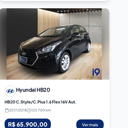
Hyundai
HB20
HB20 C.Style/C.Plus 1.6 Flex 16V Aut.
2017
/
2018
123.700 km
R$ 65.900,00
Ver mais