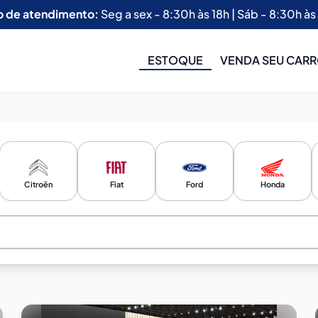
o de atendimento:
Seg a sex - 8:30h às 18h | Sáb - 8:30h às
ESTOQUE
VENDA SEU CAR
Citroën
Fiat
Ford
Honda