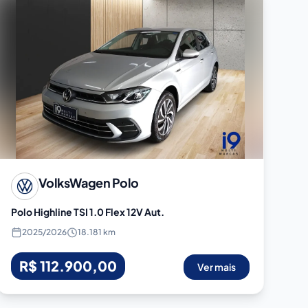
VolksWagen
Polo
Polo Highline TSI 1.0 Flex 12V Aut.
2025
/
2026
18.181 km
R$ 112.900,00
Ver mais