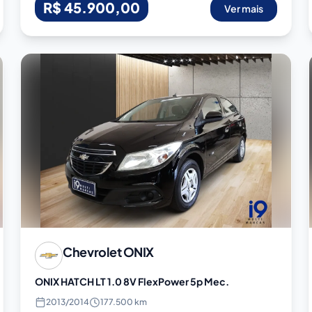
R$ 45.900,00
Ver mais
Chevrolet
ONIX
ONIX HATCH LT 1.0 8V FlexPower 5p Mec.
2013
/
2014
177.500 km