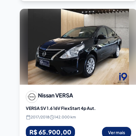
Nissan
VERSA
VERSA SV 1.6 16V FlexStart 4p Aut.
2017
/
2018
142.000 km
R$ 65.900,00
Ver mais