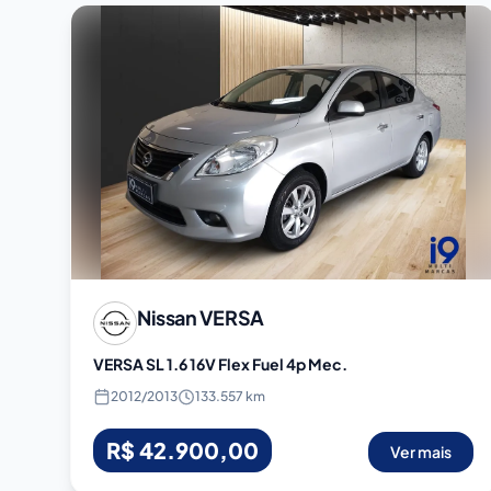
Nissan
VERSA
VERSA SL 1.6 16V Flex Fuel 4p Mec.
2012
/
2013
133.557 km
R$ 42.900,00
Ver mais