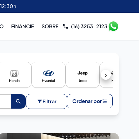
 12:30h
RO
FINANCIE
SOBRE
(16) 3253-2123
›
Honda
Hyundai
Jeep
Nissan
Ordenar por
Filtrar