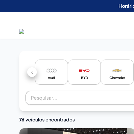
Horári
‹
Audi
BYD
Chevrolet
76
veículos encontrados