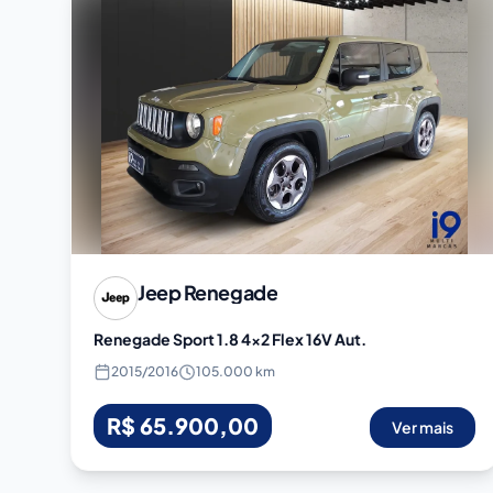
Jeep
Renegade
Renegade Sport 1.8 4x2 Flex 16V Aut.
2015
/
2016
105.000 km
R$ 65.900,00
Ver mais