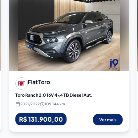
Fiat
Toro
Toro Ranch 2.0 16V 4x4 TB Diesel Aut.
2021
/
2022
109.144 km
R$ 131.900,00
Ver mais