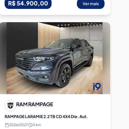
R$ 54.900,00
Ver mais
RAM
RAMPAGE
RAMPAGE LARAMIE 2.2 TB CD 4X4 Die. Aut.
2026
/
2027
0 km