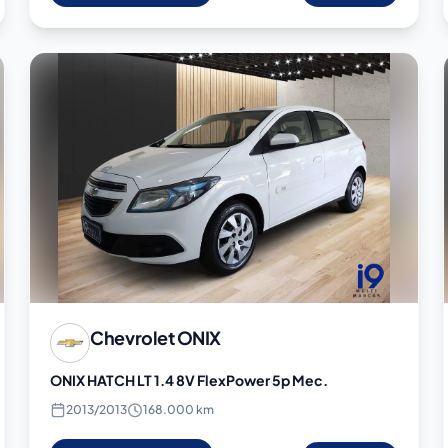
Chevrolet
ONIX
ONIX HATCH LT 1.4 8V FlexPower 5p Mec.
2013
/
2013
168.000 km