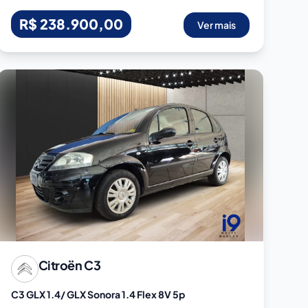
R$ 238.900,00
Ver mais
Citroën
C3
C3 GLX 1.4/ GLX Sonora 1.4 Flex 8V 5p