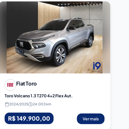
Fiat
Toro
Toro Volcano 1.3 T270 4x2 Flex Aut.
2024
/
2025
24.003 km
R$ 149.900,00
Ver mais